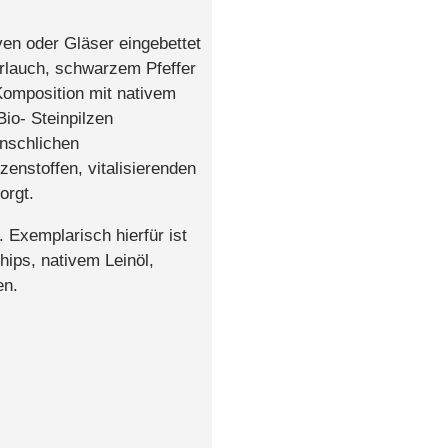
en oder Gläser eingebettet
rlauch, schwarzem Pfeffer
Komposition mit nativem
io- Steinpilzen
enschlichen
nstoffen, vitalisierenden
orgt.
Exemplarisch hierfür ist
ips, nativem Leinöl,
en.