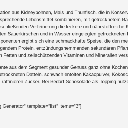
ation aus Kidneybohnen, Mais und Thunfisch, die in Konserv
tsprechende Lebensmittel kombinieren, mit getrocknetem Bä
chließenden Verfeinerung die leckere und nährstoffreiche 
en Sauerkirschen und in Wasser eingelegten getrockneten B
mponenten ergibt sich eine schmackhafte Speise, die den m
gendem Protein, entzündungshemmenden sekundären Pflanze
n Fetten und zellschützenden Vitaminen und Mineralien vers
riante aus dem Segment gesunder Genuss ganz ohne Kochen. 
etrockneten Datteln, schwach entölten Kakaopulver, Kokosch
ffinieren Zucker. Bei Bedarf Schokolade als Topping nutz
Generator“ template=“list“ items=“3″]