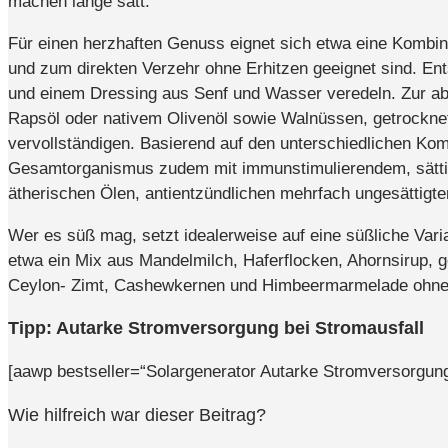
machen lange satt.
Für einen herzhaften Genuss eignet sich etwa eine Kombin
und zum direkten Verzehr ohne Erhitzen geeignet sind. En
und einem Dressing aus Senf und Wasser veredeln. Zur abs
Rapsöl oder nativem Olivenöl sowie Walnüssen, getrocknet
vervollständigen. Basierend auf den unterschiedlichen Ko
Gesamtorganismus zudem mit immunstimulierendem, sätti
ätherischen Ölen, antientzündlichen mehrfach ungesättigte
Wer es süß mag, setzt idealerweise auf eine süßliche Va
etwa ein Mix aus Mandelmilch, Haferflocken, Ahornsirup, g
Ceylon- Zimt, Cashewkernen und Himbeermarmelade ohne ra
Tipp: Autarke Stromversorgung bei Stromausfall
[aawp bestseller=“Solargenerator Autarke Stromversorgung 
Wie hilfreich war dieser Beitrag?