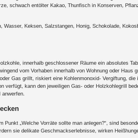
e, schwach entölter Kakao, Thunfisch in Konserven, Pflan
lch, Wasser, Keksen, Salzstangen, Honig, Schokolade, Kokos
 Holzkohle, innerhalb geschlossener Räume ein absolutes Tab
wingend vom Vorhaben innerhalb von Wohnung oder Haus gril
r Gas grillt, riskiert eine Kohlenmonoxid- Vergiftung, die 
kon verfügt, kann den jeweiligen Gas- oder Holzkohlegrill be
l anwerfen.
mecken
m Punkt „Welche Vorräte sollte man anlegen?“, sind besonde
fördern sie delikate Geschmackserlebnisse, wirken Heißhung