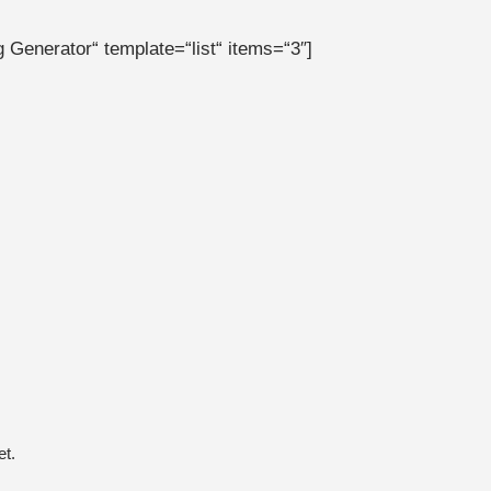
Generator“ template=“list“ items=“3″]
et.