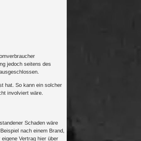
tromverbraucher
ung jedoch seitens des
g ausgeschlossen.
t hat. So kann ein solcher
t involviert wäre.
entstandener Schaden wäre
m Beispiel nach einem Brand,
 eigene Vertrag hier über