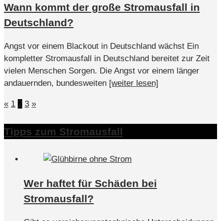
Wann kommt der große Stromausfall in
Deutschland?
Angst vor einem Blackout in Deutschland wächst Ein
kompletter Stromausfall in Deutschland bereitet zur Zeit
vielen Menschen Sorgen. Die Angst vor einem länger
andauernden, bundesweiten
[weiter lesen]
Seitennummerierung
«
1
2
3
»
der
Tipps zum Stromausfall
Beiträge
Wer haftet für Schäden bei
Stromausfall?